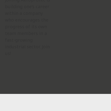
building one’s career
within a company
who encourages the
progress of its own
team members in a
fast-growing
industrial sector. Join
us!