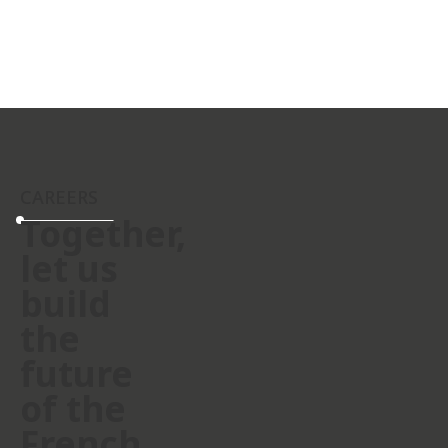
CAREERS
Together,
let us
build
the
future
of the
French