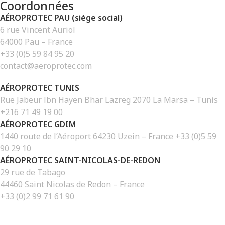
Coordonnées
AÉROPROTEC PAU (siège social)
6 rue Vincent Auriol
64000 Pau – France
+33 (0)5 59 84 95 20
contact@aeroprotec.com
AÉROPROTEC TUNIS
Rue Jabeur lbn Hayen Bhar Lazreg 2070 La Marsa – Tunis
+216 71 49 19 00
AÉROPROTEC GDIM
1440 route de l’Aéroport 64230 Uzein – France +33 (0)5 59
90 29 10
AÉROPROTEC SAINT-NICOLAS-DE-REDON
29 rue de Tabago
44460 Saint Nicolas de Redon – France
+33 (0)2 99 71 61 90