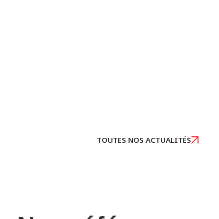
Wings India à
Hyderabad
Aéroprotec Services participera au
salon Wings India, du 28 au 30
janvier 2026. Nous présenterons
[…]
TOUTES NOS ACTUALITÉS